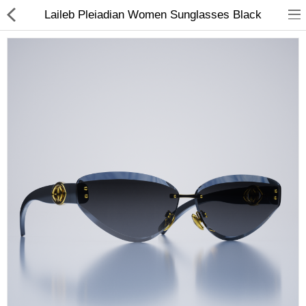
Laileb Pleiadian Women Sunglasses Black
Ana Sayfa
Sayfalar
Hakkımızda
İletişim
Special Offers
Hediye Kartı
Compare
A. Listem (0)