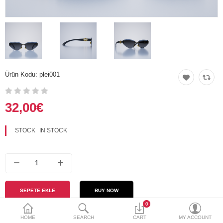
Currency
Languages
Ürün Kodu:
plei001
32,00€
STOCK
IN STOCK
0
HOME
SEARCH
CART
MY ACCOUNT